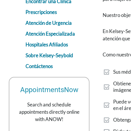
Encontrar una Clínica
Prescripciones
Nuestro objet
Atención de Urgencia
En Kelsey-Sey
Atención Especializada
atención que 
Hospitales Afiliados
Como nuestro
Sobre Kelsey-Seybold
Contáctenos
Sus médi
Obtiene 
AppointmentsNow
imágene
Puede ve
Search and schedule
en el ár
appointments directly online
with ANOW!
Obtenga 