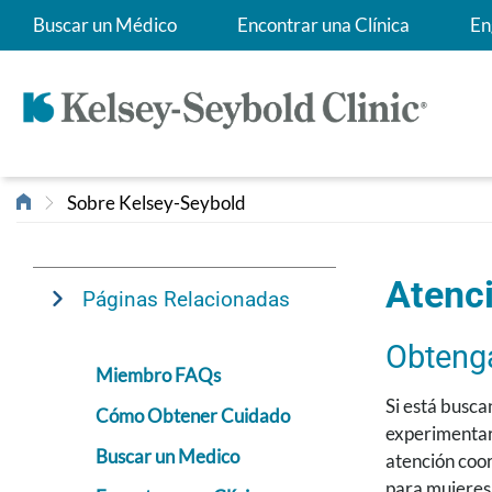
Buscar un Médico
Encontrar una Clínica
En
Sobre Kelsey-Seybold
Atenc
Páginas Relacionadas
Obtenga
Miembro FAQs
Si está busca
Cómo Obtener Cuidado
experimentar
Buscar un Medico
atención coor
para mujeres,