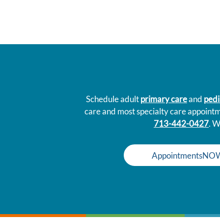
Schedule adult
primary care
and
pedi
care and most specialty care appoint
713-442-0427
. W
AppointmentsNO