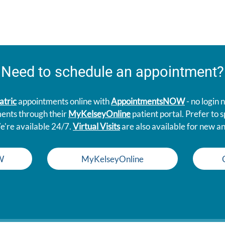
Need to schedule an appointment?
atric
appointments online with
AppointmentsNOW
- no login
ments through their
MyKelseyOnline
patient portal. Prefer to
e're available 24/7.
Virtual Visits
are also available for new an
W
MyKelseyOnline