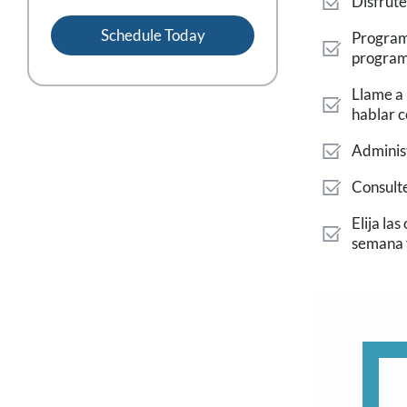
Disfrute
Schedule Today
Programa
programe
Llame a 
hablar c
Administ
Consulte
Elija las
semana y