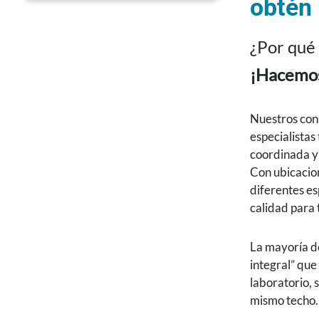
obtén 
¿Por qué 
¡Hacemos 
Nuestros con
especialistas
coordinada y 
Con ubicacio
diferentes es
calidad para 
La mayoría de
integral” que
laboratorio, 
mismo techo.