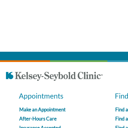
Appointments
Fin
Make an Appointment
Find 
After-Hours Care
Find a
Insurance Accepted
Find 