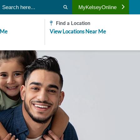
ubmit search
MyKelseyOnline
Find a Location
 Me
View Locations Near Me