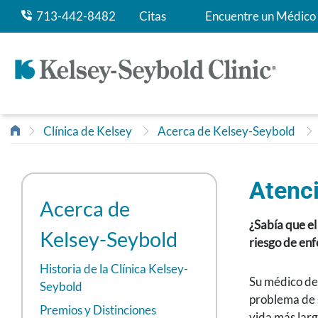
713-442-8482
Citas
Encuentre un Médico
Clínica de Kelsey
Acerca de Kelsey-Seybold
Atenci
Acerca de
¿Sabía que el
Kelsey-Seybold
riesgo de en
Historia de la Clínica Kelsey-
Su médico de 
Seybold
problema de s
Premios y Distinciones
vida más larg