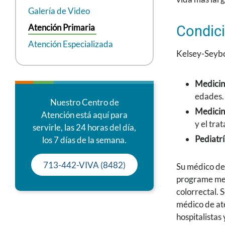
Galería de Video
Atención Primaria
Condici
Atención Especializada
Kelsey-Seybo
Medicina
edades.
Nuestro Centro de
Medicin
Atención está aquí para
y el tra
servirle, las 24 horas del día,
Pediatrí
los 7 días de la semana.
713-442-VIVA (8482)
Su médico de 
programe med
colorrectal. 
médico de ate
hospitalistas